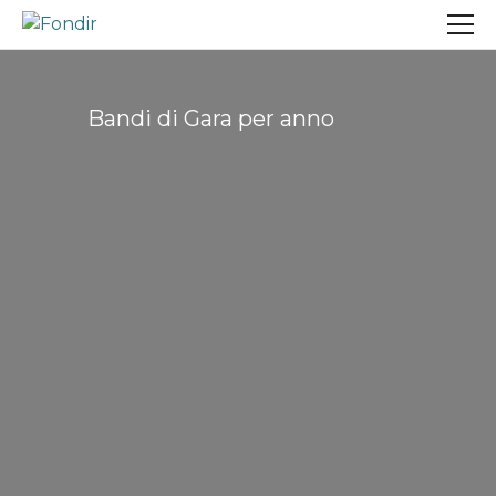
Salta
al
contenuto
principale
Bandi di Gara per anno