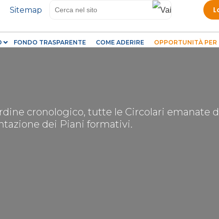
Salta
L
Sitemap
al
contenuto
O
FONDO TRASPARENTE
COME ADERIRE
principale
OPPORTUNITÀ PER 
ordine cronologico, tutte le Circolari emanate 
tazione dei Piani formativi.