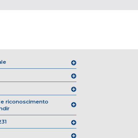
ale
ale riconoscimento
ndir
231