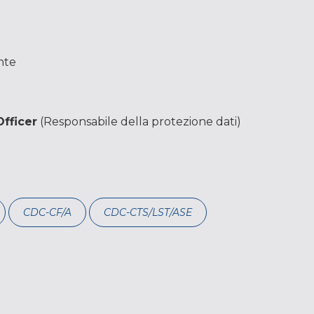
nte
Officer
(Responsabile della protezione dati)
CDC-CF/A
CDC-CTS/LST/ASE