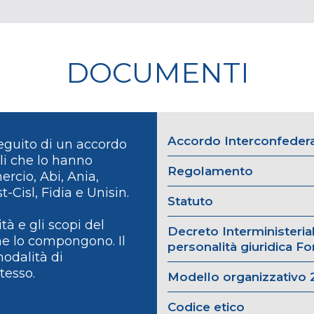
DOCUMENTI
Accordo Interconfeder
seguito di un accordo
ali che lo hanno
Regolamento
rcio, Abi, Ania,
t-Cisl, Fidia e Unisin.
Statuto
ità e gli scopi del
Decreto Interministeri
he lo compongono. Il
personalità giuridica Fo
odalità di
tesso.
Modello organizzativo 
Codice etico