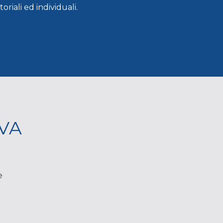
ttoriali ed individuali.
VA
e