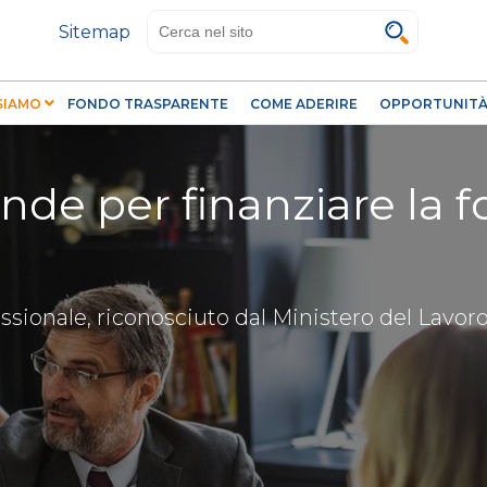
Salta
Sitemap
al
contenuto
principale
 SIAMO
FONDO TRASPARENTE
COME ADERIRE
OPPORTUNITÀ 
ende per finanziare la 
essionale, riconosciuto dal Ministero del Lavor