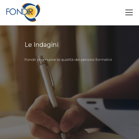
Salta
al
contenuto
principale
Le Indagini
Fondir promuove la qualità dei percorsi formativi