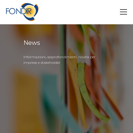
Salta
al
contenuto
principale
News
Informazioni, approfondimenti, novità per
imprese e stakeholder