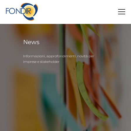
Salta
al
contenuto
principale
News
Informazioni, approfondimenti, novità per
imprese e stakeholder