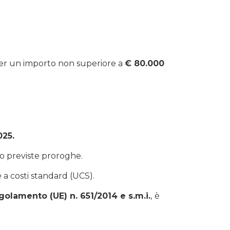
 per un importo non superiore a
€ 80.000
025.
no previste proroghe.
e a costi standard (UCS).
olamento (UE) n. 651/2014 e s.m.i.
,
è