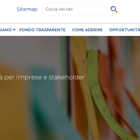
Salta
Sitemap
al
contenuto
principale
 SIAMO
FONDO TRASPARENTE
COME ADERIRE
OPPORTUNITÀ 
tà per imprese e stakeholder